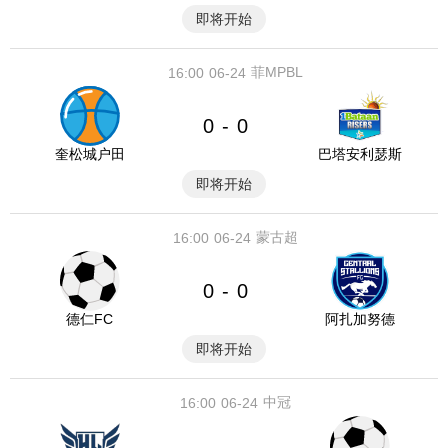
即将开始
菲MPBL
16:00
06-24
0
0
-
奎松城户田
巴塔安利瑟斯
即将开始
蒙古超
16:00
06-24
0
0
-
德仁FC
阿扎加努德
即将开始
中冠
16:00
06-24