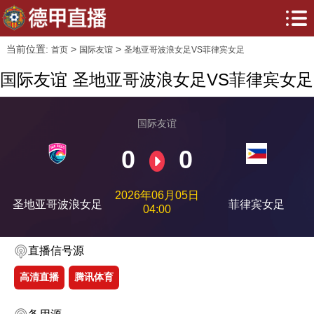
当前位置:
>
>
首页
国际友谊
圣地亚哥波浪女足VS菲律宾女足
国际友谊 圣地亚哥波浪女足VS菲律宾女足
国际友谊
0
0
2026年06月05日
圣地亚哥波浪女足
菲律宾女足
04:00
直播信号源
高清直播
腾讯体育