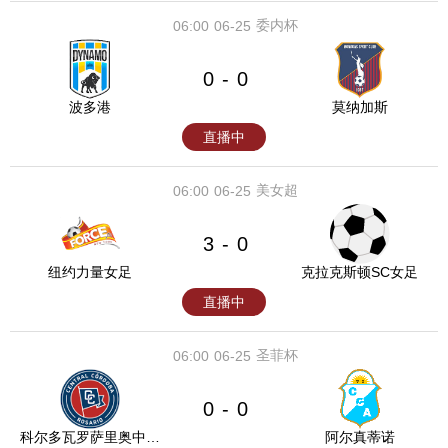
委内杯
06:00
06-25
0
0
-
波多港
莫纳加斯
直播中
美女超
06:00
06-25
3
0
-
纽约力量女足
克拉克斯顿SC女足
直播中
圣菲杯
06:00
06-25
0
0
-
科尔多瓦罗萨里奥中央
阿尔真蒂诺