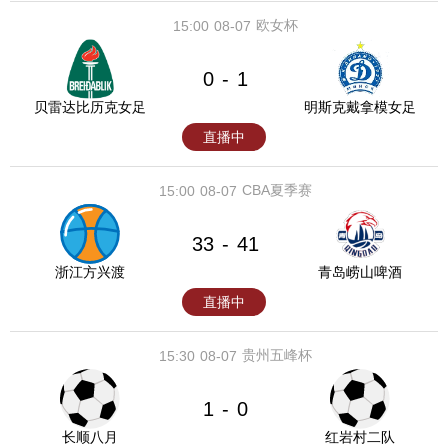
欧女杯
15:00
08-07
0
1
-
贝雷达比历克女足
明斯克戴拿模女足
直播中
CBA夏季赛
15:00
08-07
33
41
-
浙江方兴渡
青岛崂山啤酒
直播中
贵州五峰杯
15:30
08-07
1
0
-
长顺八月
红岩村二队