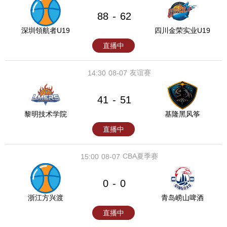
88
62
-
深圳領航者U19
四川金荣实业U19
直播中
友谊赛
14:30
08-07
41
51
-
黎明技术学院
基隆黑风筝
直播中
CBA夏季赛
15:00
08-07
0
0
-
浙江方兴渡
青岛崂山啤酒
直播中