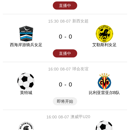
直播中
新西女超
15:30
08-07
0
0
-
西海岸游骑兵女足
艾勒斯利女足
直播中
球会友谊
16:00
08-07
0
0
-
英特城
比利亚雷亚尔B队
即将开始
澳威甲U20
16:00
08-07