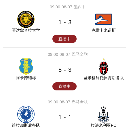
墨西甲
09:00
08-07
1
3
-
哥达拿查拉大学
克雷卡米诺斯
直播中
巴马全联
09:00
08-07
5
3
-
阿卡德锦标
圣米格利托体育后备队
直播中
巴马全联
09:00
08-07
1
1
-
维拉加斯后备队
拉法米利亚FC