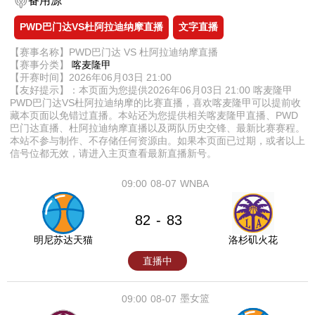
备用源
PWD巴门达VS杜阿拉迪纳摩直播
文字直播
【赛事名称】PWD巴门达 VS 杜阿拉迪纳摩直播
【赛事分类】
喀麦隆甲
【开赛时间】2026年06月03日 21:00
【友好提示】：本页面为您提供2026年06月03日 21:00 喀麦隆甲
PWD巴门达VS杜阿拉迪纳摩的比赛直播，喜欢喀麦隆甲可以提前收
藏本页面以免错过直播。本站还为您提供相关喀麦隆甲直播、PWD
巴门达直播、杜阿拉迪纳摩直播以及两队历史交锋、最新比赛赛程。
本站不参与制作、不存储任何资源由。如果本页面已过期，或者以上
信号位都无效，请进入主页查看最新直播新号。
09:00
08-07
WNBA
82
83
-
明尼苏达天猫
洛杉矶火花
直播中
墨女篮
09:00
08-07