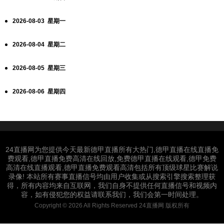
2026-08-03 星期一
2026-08-04 星期二
2026-08-05 星期三
2026-08-06 星期四
24直播网为您提供今天最新德甲直播所有大热门,德甲直播在线直播免
费观看,德甲直播免费高清在线回放,免费德甲直播在线观看,德甲免费
高清在线直播观看,德甲直播免费观看高清包括所有顶级球星比赛解说
录像! 本站所有赛事直播信号均由用户收集或从搜索引擎搜索整理获
得，所有内容均来自互联网，我们自身不提供任何直播信号和视频内
容，如有侵犯您的权益请联系我们，我们会第一时间处理。
Copyright © 2026 All Rights Reserved 24直播网 版权所有