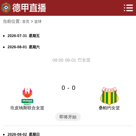
当前位置:
>
首页
篮球
2026-07-31 星期五
2026-08-01 星期六
巴女篮
08:00
08-01
0
0
-
坎皮纳斯联合女篮
桑帕约女篮
即将开始
2026-08-02 星期日