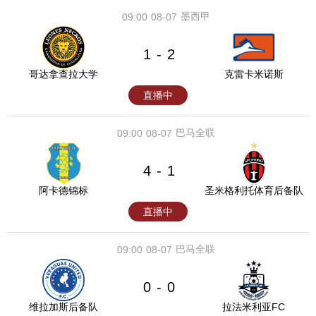
墨西甲
09:00
08-07
1
2
-
哥达拿查拉大学
克雷卡米诺斯
直播中
巴马全联
09:00
08-07
4
1
-
阿卡德锦标
圣米格利托体育后备队
直播中
巴马全联
09:00
08-07
0
0
-
维拉加斯后备队
拉法米利亚FC