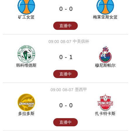
0
0
-
矿工女篮
梅莱亚斯女篮
直播中
中美俱杯
09:00
08-07
0
1
-
韩科维德斯
穆尼斯帕尔
直播中
墨西甲
09:00
08-07
0
0
-
多拉多斯
扎卡特卡斯
直播中