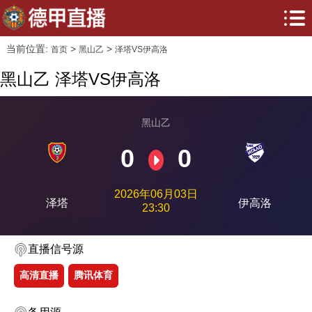
当前位置:
>
>
首页
黑山乙
泽塔VS伊高洛
黑山乙 泽塔VS伊高洛
黑山乙
0
0
2026年06月03日
泽塔
伊高洛
23:30
直播信号源
高清直播
腾讯体育