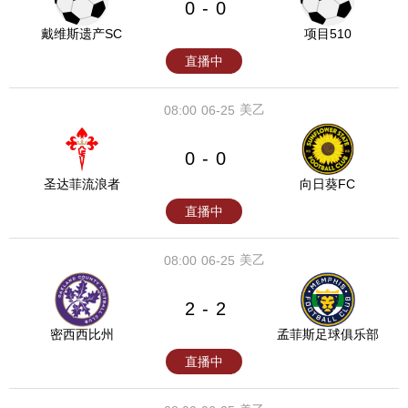
0
0
-
戴维斯遗产SC
项目510
直播中
美乙
08:00
06-25
0
0
-
圣达菲流浪者
向日葵FC
直播中
美乙
08:00
06-25
2
2
-
密西西比州
孟菲斯足球俱乐部
直播中