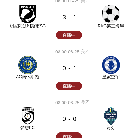
美乙
08:00
06-25
3
1
-
明尼阿波利斯市SC
RKC第三海岸
直播中
美乙
08:00
06-25
0
1
-
AC南休斯顿
皇家空军
直播中
美乙
08:00
06-25
0
0
-
梦想FC
河灯
直播中