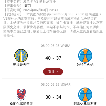
【赛事名称】波兰卡 VS 赫杜尼直播
【赛事分类】
捷丙
【开赛时间】2026年06月03日 23:30
【友好提示】：本页面为您提供2026年06月03日 23:30 捷丙波兰卡
VS赫杜尼的比赛直播，喜欢捷丙可以提前收藏本页面以免错过直
播。本站还为您提供相关捷丙直播、波兰卡直播、赫杜尼直播以及两
队历史交锋、最新比赛赛程。本站不参与制作、不存储任何资源由。
如果本页面已过期，或者以上信号位都无效，请进入主页查看最新直
播新号。
08:00
06-25
WNBA
40
37
-
芝加哥天空
波特兰火焰
直播中
波多联
08:00
06-25
30
34
-
桑图尔塞捕蟹者
阿瓜达桑特罗斯