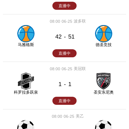
直播中
波多联
08:00
06-25
42
51
-
马雅格斯
德圣竞技
直播中
美冠联
08:00
06-25
1
1
-
科罗拉多跃泉
圣安东尼奥
直播中
美乙
08:00
06-25