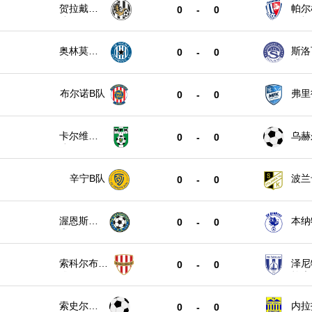
贺拉戴克B
帕尔
0
-
0
队
B队
奥林莫斯B
斯洛
0
-
0
队
队
布尔诺B队
弗里
0
-
0
卡尔维纳B
乌赫
0
-
0
队
辛宁B队
波兰
0
-
0
渥恩斯多
本纳
0
-
0
夫
索科尔布洛
泽尼
0
-
0
赞尼
拉夫
索史尔扎
内拉
0
-
0