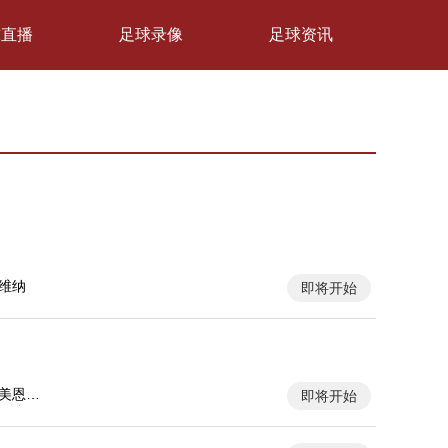
球直播
足球录像
足球资讯
维纳
即将开始
美恩斯
即将开始
5B队