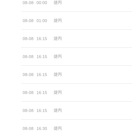
捷丙
08-08
00:00
捷丙
08-08
01:00
捷丙
08-08
16:15
捷丙
08-08
16:15
捷丙
08-08
16:15
捷丙
08-08
16:15
捷丙
08-08
16:15
捷丙
08-08
16:30