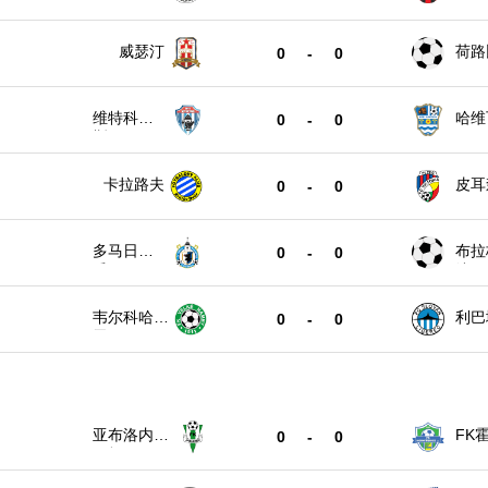
威瑟汀
荷路
0
-
0
维特科维
哈维
0
-
0
斯
卡拉路夫
皮耳
0
-
0
多马日利
布拉
0
-
0
采
达B
韦尔科哈姆
利巴
0
-
0
雷
亚布洛内茨
FK
0
-
0
B队