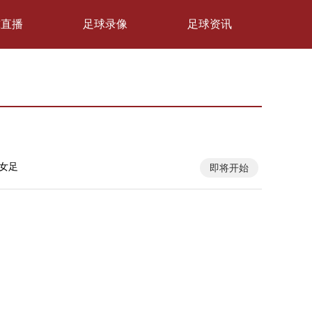
球直播
足球录像
足球资讯
女足
即将开始