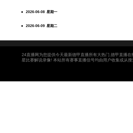
2026-06-08 星期一
2026-06-09 星期二
24直播网为您提供今天最新德甲直播所有大热门,德甲直播在
星比赛解说录像! 本站所有赛事直播信号均由用户收集或从