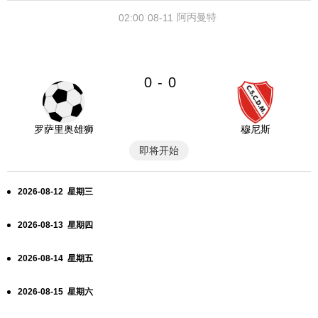
阿丙曼特
02:00
08-11
0
0
-
罗萨里奥雄狮
穆尼斯
即将开始
2026-08-12 星期三
2026-08-13 星期四
2026-08-14 星期五
2026-08-15 星期六