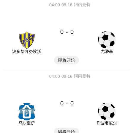
阿丙曼特
04:00
08-16
0
0
-
波多黎各努埃沃
尤潘基
即将开始
阿丙曼特
04:00
08-16
0
0
-
乌尔奎萨
El波韦尼尔
即将开始