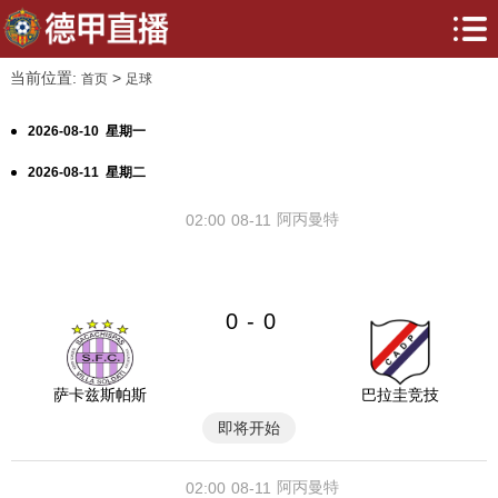
当前位置:
>
首页
足球
2026-08-10 星期一
2026-08-11 星期二
阿丙曼特
02:00
08-11
0
0
-
萨卡兹斯帕斯
巴拉圭竞技
即将开始
阿丙曼特
02:00
08-11