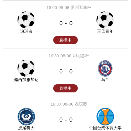
贵州五峰杯
16:00
08-06
0
0
-
追球者
王母青年
直播中
印尼总杯
16:30
08-06
0
0
-
佩西加雅加达
马兰
直播中
友谊赛
16:30
08-06
0
0
-
虎尾科大
中国台湾体育大学