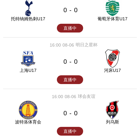
0
0
-
托特纳姆热刺U17
葡萄牙体育U17
直播中
明日之星杯
16:00
08-06
0
0
-
上海U17
河床U17
直播中
球会友谊
16:00
08-06
0
0
-
波特洛体育会
列乌斯
直播中