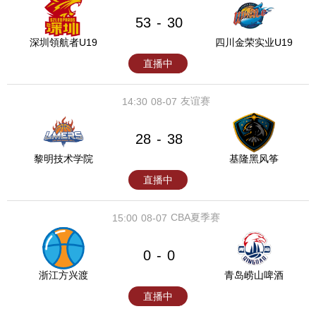
53
30
-
深圳領航者U19
四川金荣实业U19
直播中
友谊赛
14:30
08-07
28
38
-
黎明技术学院
基隆黑风筝
直播中
CBA夏季赛
15:00
08-07
0
0
-
浙江方兴渡
青岛崂山啤酒
直播中