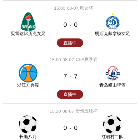
欧女杯
15:00
08-07
0
0
-
贝雷达比历克女足
明斯克戴拿模女足
直播中
CBA夏季赛
15:00
08-07
7
7
-
浙江方兴渡
青岛崂山啤酒
直播中
贵州五峰杯
15:30
08-07
0
0
-
长顺八月
红岩村二队