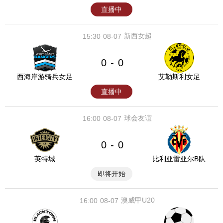
直播中
新西女超
15:30
08-07
0
0
-
西海岸游骑兵女足
艾勒斯利女足
直播中
球会友谊
16:00
08-07
0
0
-
英特城
比利亚雷亚尔B队
即将开始
澳威甲U20
16:00
08-07