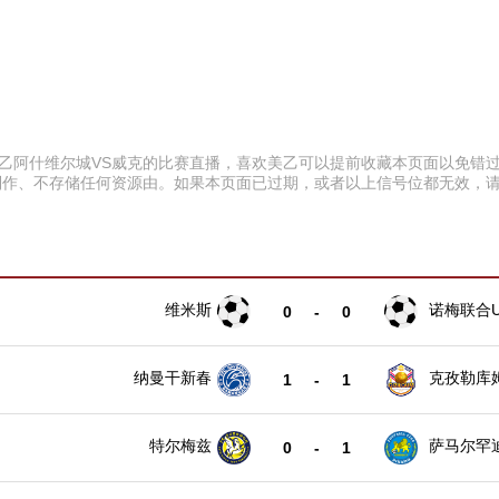
:30 美乙阿什维尔城VS威克的比赛直播，喜欢美乙可以提前收藏本页面以
制作、不存储任何资源由。如果本页面已过期，或者以上信号位都无效，
维米斯
诺梅联合U
0
-
0
纳曼干新春
克孜勒库
1
-
1
特尔梅兹
萨马尔罕
0
-
1