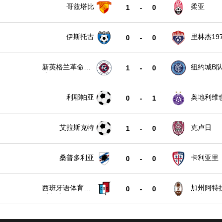
哥兹塔比
柔亚
1
-
0
伊斯托古
里林杰197
0
-
0
新英格兰革命B
纽约城B
1
-
0
队
利耶帕亚
奥地利维
0
-
1
艾拉斯克特
克卢日
1
-
0
桑普多利亚
卡利亚里
0
-
0
西班牙语体育会
加州阿特
0
-
0
后备队
备队