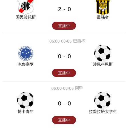
2
0
-
国民波托斯
最强者
直播中
巴西杯
06:00
08-06
0
0
-
克鲁塞罗
沙佩科恩斯
直播中
阿甲
06:00
08-06
0
0
-
博卡青年
拉普拉塔大学生
直播中