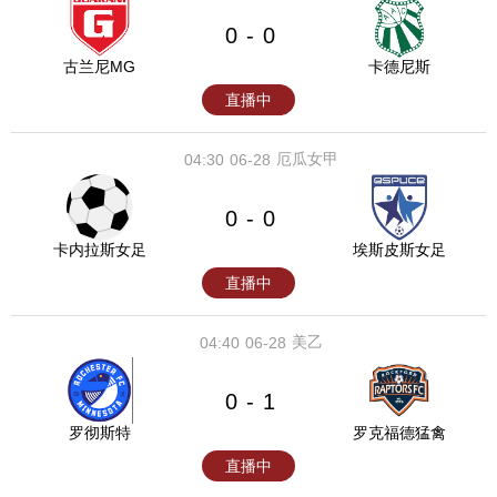
0
0
-
古兰尼MG
卡德尼斯
直播中
厄瓜女甲
04:30
06-28
0
0
-
卡内拉斯女足
埃斯皮斯女足
直播中
美乙
04:40
06-28
0
1
-
罗彻斯特
罗克福德猛禽
直播中