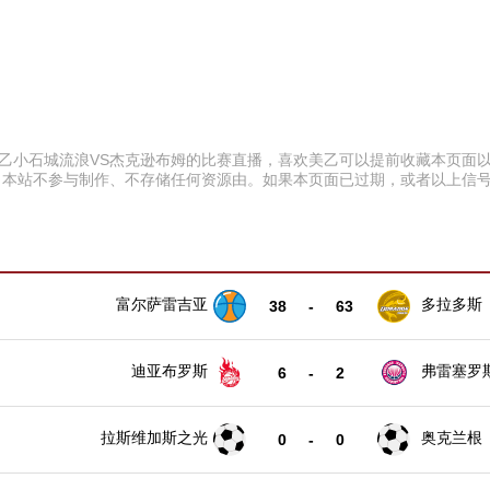
:00 美乙小石城流浪VS杰克逊布姆的比赛直播，喜欢美乙可以提前收藏本
。本站不参与制作、不存储任何资源由。如果本页面已过期，或者以上信
富尔萨雷吉亚
多拉多斯
38
-
63
迪亚布罗斯
弗雷塞罗
6
-
2
拉斯维加斯之光
奥克兰根
0
-
0