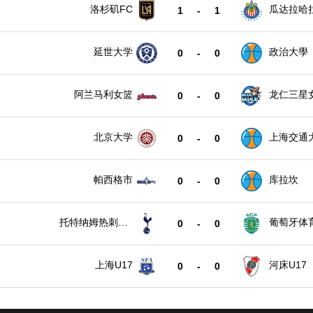
洛杉矶FC
瓜达拉哈
1
-
1
延世大学
政治大學
0
-
0
阿兰马利女篮
龙仁三星
0
-
0
北京大学
上海交通
0
-
0
帕西格市
库拉坎
0
-
0
托特纳姆热刺U1
葡萄牙体育
0
-
0
7
上海U17
河床U17
0
-
0