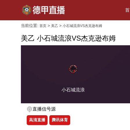
首
当前位置:
>
>
首页
美乙
小石城流浪VS杰克逊布姆
美乙 小石城流浪VS杰克逊布姆
小石城流浪
直播信号源
高清直播
腾讯体育