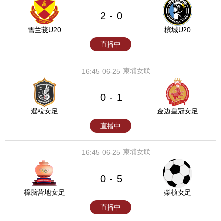
2
0
-
雪兰莪U20
槟城U20
直播中
柬埔女联
16:45
06-25
0
1
-
暹粒女足
金边皇冠女足
直播中
柬埔女联
16:45
06-25
0
5
-
樟脑营地女足
柴桢女足
直播中