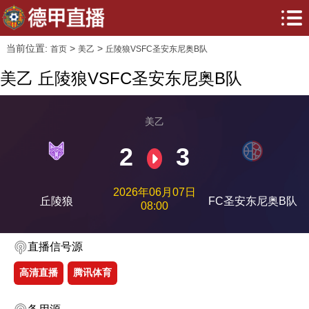
当前位置:
>
>
首页
美乙
丘陵狼VSFC圣安东尼奥B队
美乙 丘陵狼VSFC圣安东尼奥B队
美乙
2
3
2026年06月07日
丘陵狼
FC圣安东尼奥B队
08:00
直播信号源
高清直播
腾讯体育