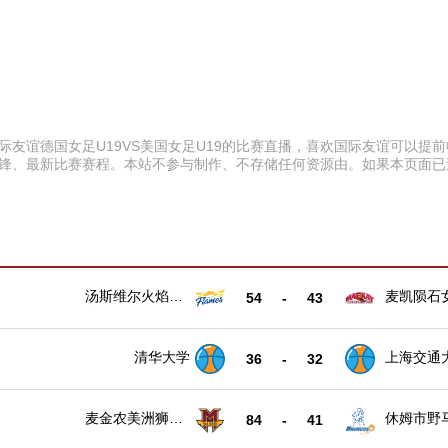
00 国际友谊德国女足U19VS美国女足U19的比赛直播，喜欢国际友谊
史交锋、最新比赛赛程。本站不参与制作、不存储任何资源由。如果本页面
汤斯维尔火焰女
麦凯陨石
54
-
43
篮
清华大学
上海交通
36
-
32
麦金农美洲狮女
休姆市野
84
-
41
篮