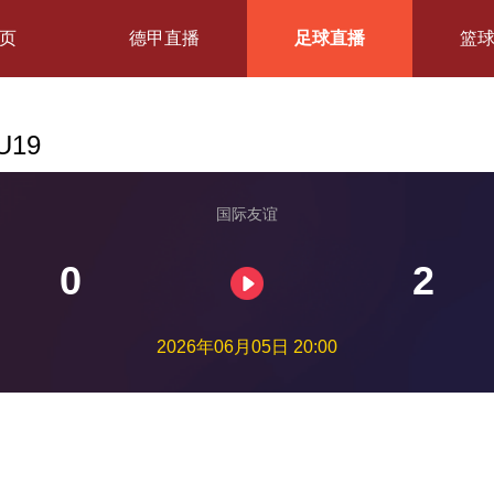
页
德甲直播
足球直播
篮
19
国际友谊
0
2
2026年06月05日 20:00