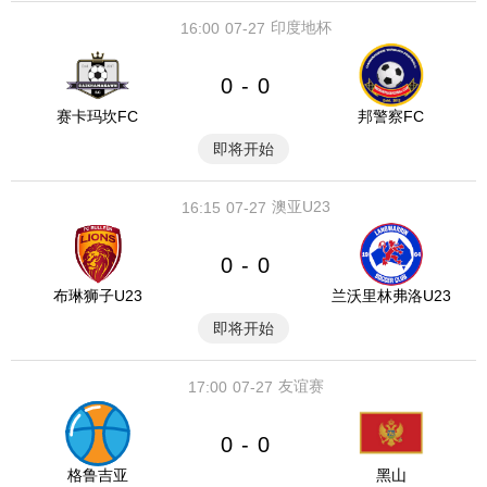
印度地杯
16:00
07-27
0
0
-
赛卡玛坎FC
邦警察FC
即将开始
澳亚U23
16:15
07-27
0
0
-
布琳狮子U23
兰沃里林弗洛U23
即将开始
友谊赛
17:00
07-27
0
0
-
格鲁吉亚
黑山