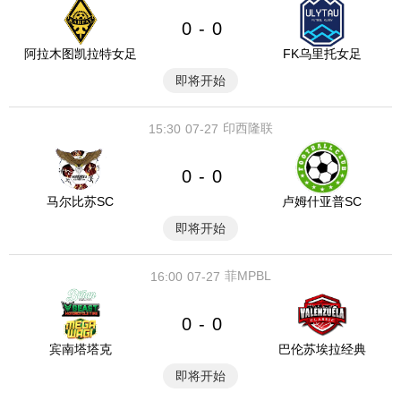
0
0
-
阿拉木图凯拉特女足
FK乌里托女足
即将开始
印西隆联
15:30
07-27
0
0
-
马尔比苏SC
卢姆什亚普SC
即将开始
菲MPBL
16:00
07-27
0
0
-
宾南塔塔克
巴伦苏埃拉经典
即将开始