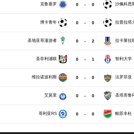
克鲁塞罗
沙佩科恩
0
-
0
博卡青年
拉普拉塔
0
-
0
圣地亚哥漫游者
拉卡莱拉
0
-
2
圣菲利浦联
智利大学
0
-
1
维拉诺波利斯
法罗菲亚
0
-
0
艾莫里
圣塔库鲁R
0
-
0
哥利亚RS
帕苏丰杜
0
-
0