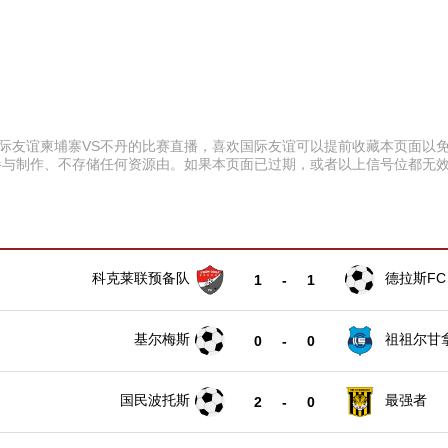
:00 国际友谊柬埔寨VS不丹的比赛直播，喜欢国际友谊可以提前收藏本页
参与制作、不存储任何资源由。如果本页面已过期，或者以上信号位都无
科克莱联预备队
德拉斯FC
1
-
1
基尔梅斯
祖祖尔甘
0
-
0
国民波托斯
最强者
2
-
0