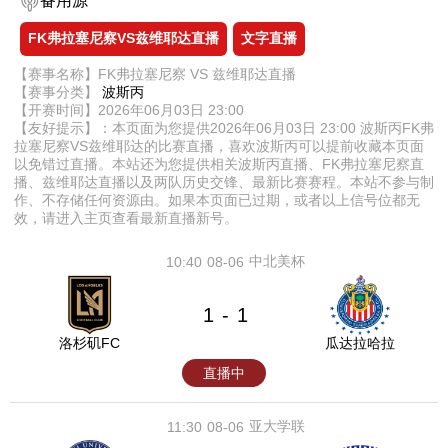
备用源
FK弗拉塞尼察VS兹维耶达直播
文字直播
【赛事名称】FK弗拉塞尼察 VS 兹维耶达直播
【赛事分类】
波斯丙
【开赛时间】2026年06月03日 23:00
【友好提示】：本页面为您提供2026年06月03日 23:00 波斯丙FK弗
拉塞尼察VS兹维耶达的比赛直播，喜欢波斯丙可以提前收藏本页面
以免错过直播。本站还为您提供相关波斯丙直播、FK弗拉塞尼察直
播、兹维耶达直播以及两队历史交锋、最新比赛赛程。本站不参与制
作、不存储任何资源由。如果本页面已过期，或者以上信号位都无
效，请进入主页查看最新直播新号。
中北美杯
10:40
08-06
1
1
-
洛杉矶FC
瓜达拉哈拉
直播中
亚大学联
11:30
08-06