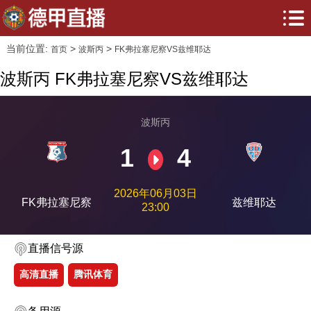
当前位置:
>
>
首页
波斯丙
FK弗拉塞尼察VS兹维耶达
波斯丙 FK弗拉塞尼察VS兹维耶达
波斯丙
1
4
2026年06月03日
FK弗拉塞尼察
兹维耶达
23:00
直播信号源
高清直播
腾讯体育