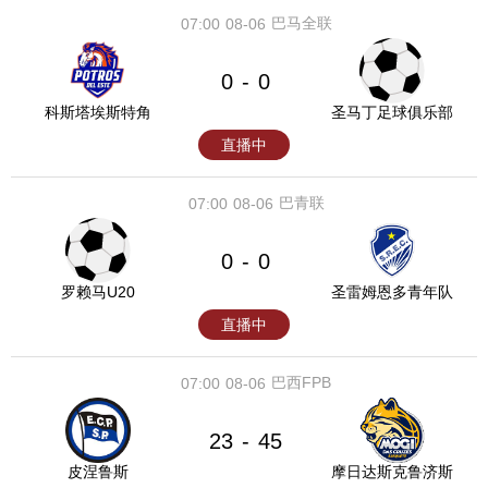
巴马全联
07:00
08-06
0
0
-
科斯塔埃斯特角
圣马丁足球俱乐部
直播中
巴青联
07:00
08-06
0
0
-
罗赖马U20
圣雷姆恩多青年队
直播中
巴西FPB
07:00
08-06
23
45
-
皮涅鲁斯
摩日达斯克鲁济斯