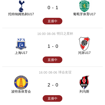
0
1
-
托特纳姆热刺U17
葡萄牙体育U17
直播中
明日之星杯
16:00
08-06
1
0
-
上海U17
河床U17
直播中
球会友谊
16:00
08-06
2
0
-
波特洛体育会
列乌斯
直播中