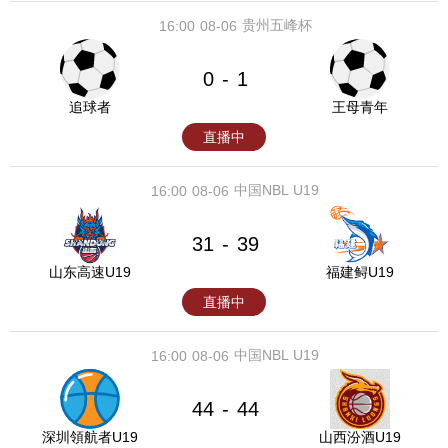
贵州五峰杯
16:00
08-06
0
1
-
追球者
王母青年
直播中
中国NBL U19
16:00
08-06
31
39
-
山东高速U19
福建鲟U19
直播中
中国NBL U19
16:00
08-06
44
44
-
深圳領航者U19
山西汾酒U19