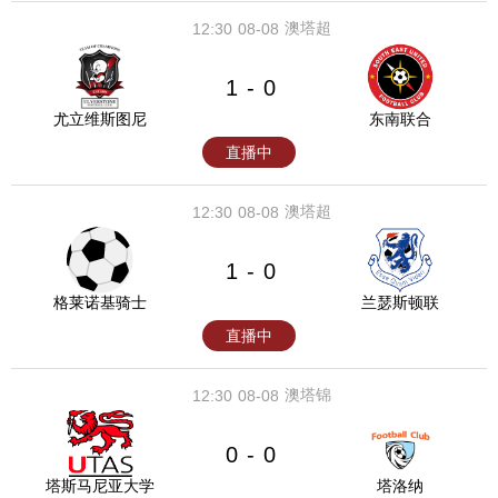
澳塔超
12:30
08-08
1
0
-
尤立维斯图尼
东南联合
直播中
澳塔超
12:30
08-08
1
0
-
格莱诺基骑士
兰瑟斯顿联
直播中
澳塔锦
12:30
08-08
0
0
-
塔斯马尼亚大学
塔洛纳