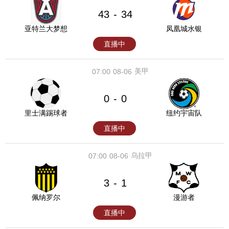
43
34
-
亚特兰大梦想
凤凰城水银
直播中
美甲
07:00
08-06
0
0
-
里士满踢球者
纽约宇宙队
直播中
乌拉甲
07:00
08-06
3
1
-
佩纳罗尔
漫游者
直播中