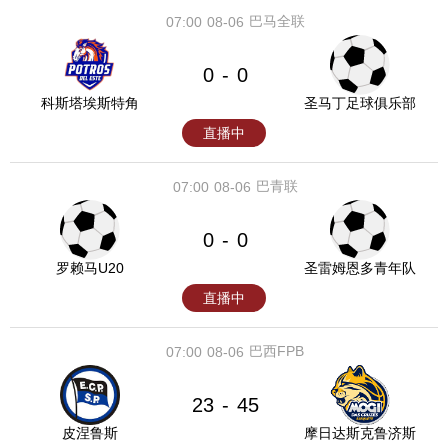
巴马全联
07:00
08-06
0
0
-
科斯塔埃斯特角
圣马丁足球俱乐部
直播中
巴青联
07:00
08-06
0
0
-
罗赖马U20
圣雷姆恩多青年队
直播中
巴西FPB
07:00
08-06
23
45
-
皮涅鲁斯
摩日达斯克鲁济斯