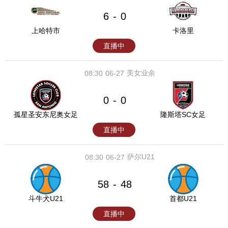
6
0
-
上哈特市
卡洛里
直播中
美女业余
08:30
06-27
0
0
-
孤星圣安东尼奥女足
隆斯塔SC女足
直播中
萨尔U21
08:30
06-27
58
48
-
斗牛犬U21
首都U21
直播中