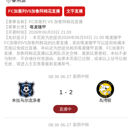
备用源
FC加塞列VS加鲁阿棉花直播
文字直播
【赛事名称】FC加塞列 VS 加鲁阿棉花直播
【赛事分类】
喀麦隆甲
【开赛时间】2026年06月03日 21:00
【友好提示】：本页面为您提供2026年06月03日 21:00 喀麦隆甲
FC加塞列VS加鲁阿棉花的比赛直播，喜欢喀麦隆甲可以提前收藏本
页面以免错过直播。本站还为您提供相关喀麦隆甲直播、FC加塞列
直播、加鲁阿棉花直播以及两队历史交锋、最新比赛赛程。本站不参
与制作、不存储任何资源由。如果本页面已过期，或者以上信号位都
无效，请进入主页查看最新直播新号。
新西中联
08:30
06-27
1
2
-
米拉马尔流浪者
岛湾联
直播中
新西中联
08:30
06-27