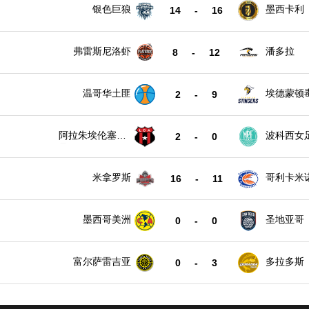
银色巨狼
墨西卡利
14
-
16
弗雷斯尼洛虾
潘多拉
8
-
12
温哥华土匪
埃德蒙顿
2
-
9
阿拉朱埃伦塞女
波科西女
2
-
0
足
米拿罗斯
哥利卡米
16
-
11
墨西哥美洲
圣地亚哥
0
-
0
富尔萨雷吉亚
多拉多斯
0
-
3