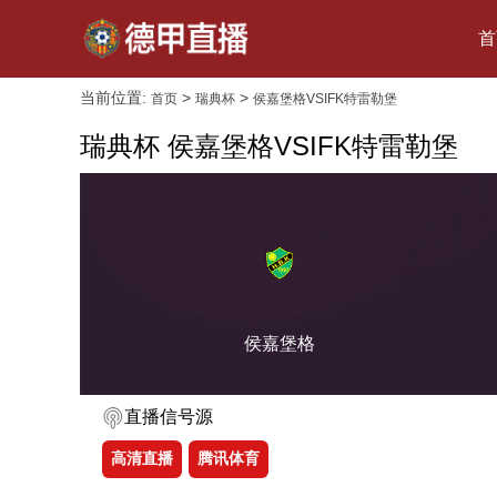
首
当前位置:
>
>
首页
瑞典杯
侯嘉堡格VSIFK特雷勒堡
瑞典杯 侯嘉堡格VSIFK特雷勒堡
侯嘉堡格
直播信号源
高清直播
腾讯体育