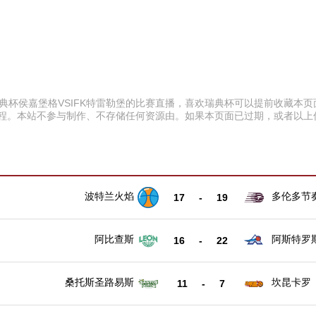
:00 瑞典杯侯嘉堡格VSIFK特雷勒堡的比赛直播，喜欢瑞典杯可以提前收
赛程。本站不参与制作、不存储任何资源由。如果本页面已过期，或者以
波特兰火焰
多伦多节
17
-
19
阿比查斯
阿斯特罗
16
-
22
桑托斯圣路易斯
坎昆卡罗
11
-
7