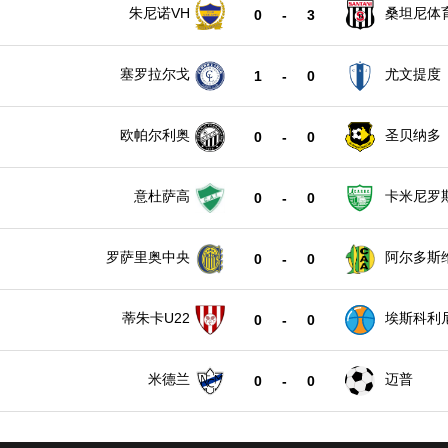
朱尼诺VH
桑坦尼体
0
-
3
塞罗拉尔戈
尤文提度
1
-
0
欧帕尔利奥
圣贝纳多
0
-
0
意杜萨高
卡米尼罗
0
-
0
罗萨里奥中央
阿尔多斯
0
-
0
蒂朱卡U22
埃斯科利尼
0
-
0
米德兰
迈普
0
-
0