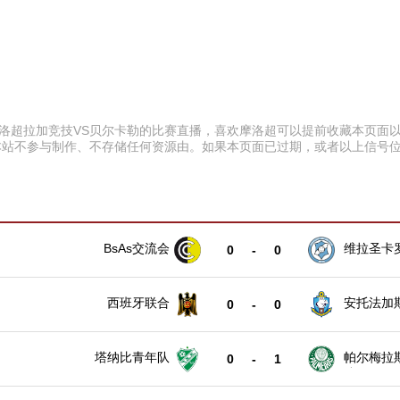
:00 摩洛超拉加竞技VS贝尔卡勒的比赛直播，喜欢摩洛超可以提前收藏本
本站不参与制作、不存储任何资源由。如果本页面已过期，或者以上信号
BsAs交流会
维拉圣卡
0
-
0
西班牙联合
安托法加
0
-
0
塔纳比青年队
帕尔梅拉
0
-
1
队