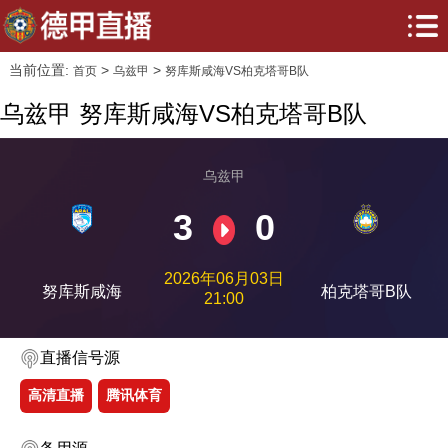
当前位置:
>
>
首页
乌兹甲
努库斯咸海VS柏克塔哥B队
乌兹甲 努库斯咸海VS柏克塔哥B队
乌兹甲
3
0
2026年06月03日
努库斯咸海
柏克塔哥B队
21:00
直播信号源
高清直播
腾讯体育