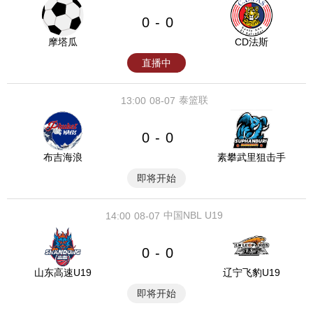
0
0
-
摩塔瓜
CD法斯
直播中
泰篮联
13:00
08-07
0
0
-
布吉海浪
素攀武里狙击手
即将开始
中国NBL U19
14:00
08-07
0
0
-
山东高速U19
辽宁飞豹U19
即将开始