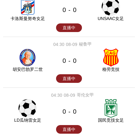
0
0
-
卡洛斯曼努奇女足
UNSAAC女足
直播中
秘鲁甲
04:30
08-09
0
0
-
胡安巴勃罗二世
格劳竞技
直播中
哥伦女甲
04:30
08-09
0
0
-
LD瓜纳雷女足
国民竞技女足
直播中