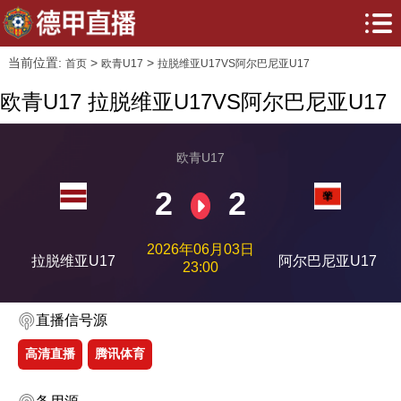
当前位置:
>
>
首页
欧青U17
拉脱维亚U17VS阿尔巴尼亚U17
欧青U17 拉脱维亚U17VS阿尔巴尼亚U17
欧青U17
2
2
2026年06月03日
拉脱维亚U17
阿尔巴尼亚U17
23:00
直播信号源
高清直播
腾讯体育