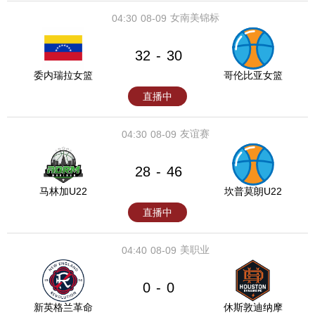
女南美锦标
04:30
08-09
32
30
-
委内瑞拉女篮
哥伦比亚女篮
直播中
友谊赛
04:30
08-09
28
46
-
马林加U22
坎普莫朗U22
直播中
美职业
04:40
08-09
0
0
-
新英格兰革命
休斯敦迪纳摩