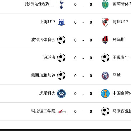
托特纳姆热刺U1
葡萄牙体育
0
-
0
7
上海U17
河床U17
0
-
0
波特洛体育会
列乌斯
0
-
0
追球者
王母青年
0
-
0
佩西加雅加达
马兰
0
-
0
虎尾科大
中国台湾
0
-
0
学
玛拉理工学院
马来西亚
0
-
0
学