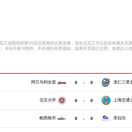
:00 厄瓜乙波图维耶霍VS瓜拉塞奥的比赛直播，喜欢厄瓜乙可以提前收藏
程。本站不参与制作、不存储任何资源由。如果本页面已过期，或者以上
阿兰马利女篮
龙仁三星
0
-
0
北京大学
上海交通
0
-
0
帕西格市
库拉坎
0
-
0