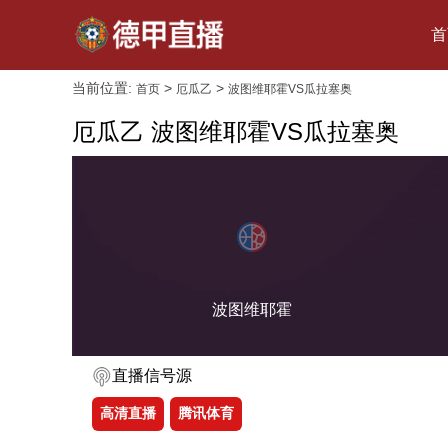
首
当前位置:
>
>
首页
厄瓜乙
波图维耶霍VS瓜拉塞奥
厄瓜乙 波图维耶霍VS瓜拉塞奥
波图维耶霍
直播信号源
高清直播
腾讯体育