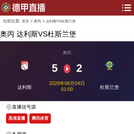
当前位置:
>
>
首页
奥丙
达利斯VS杜斯兰堡
奥丙 达利斯VS杜斯兰堡
奥丙
5
2
2026年06月04日
达利斯
杜斯兰堡
01:00
直播信号源
高清直播
腾讯体育