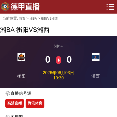
当前位置:
>
>
首页
湘BA
衡阳VS湘西
湘BA 衡阳VS湘西
湘BA
0
0
2026年06月03日
衡阳
湘西
19:30
直播信号源
高清直播
腾讯体育