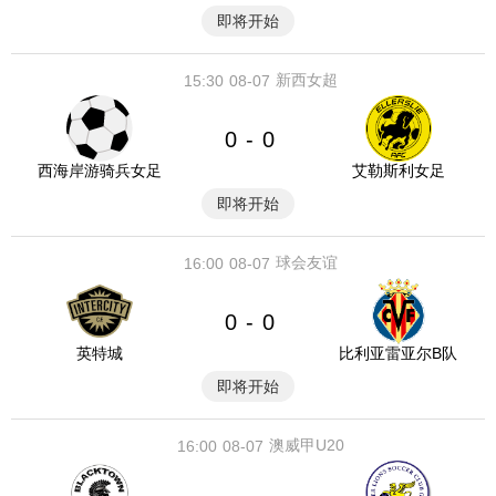
即将开始
新西女超
15:30
08-07
0
0
-
西海岸游骑兵女足
艾勒斯利女足
即将开始
球会友谊
16:00
08-07
0
0
-
英特城
比利亚雷亚尔B队
即将开始
澳威甲U20
16:00
08-07