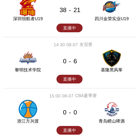
38
21
-
深圳領航者U19
四川金荣实业U19
直播中
友谊赛
14:30
08-07
0
6
-
黎明技术学院
基隆黑风筝
直播中
CBA夏季赛
15:00
08-07
0
0
-
浙江方兴渡
青岛崂山啤酒
直播中