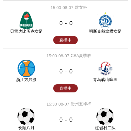
欧女杯
15:00
08-07
0
0
-
贝雷达比历克女足
明斯克戴拿模女足
直播中
CBA夏季赛
15:00
08-07
0
0
-
浙江方兴渡
青岛崂山啤酒
直播中
贵州五峰杯
15:30
08-07
0
0
-
长顺八月
红岩村二队